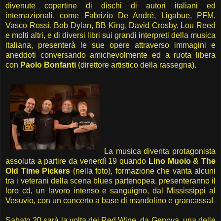
divenute copertine di dischi di autori italiani ed
internazionali, come Fabrizio De André, Ligabue, PFM,
Vasco Rossi, Bob Dylan, BB King, David Crosby, Lou Reed
e molti altri, e di diversi libri sui grandi interpreti della musica
italiana, presenterà le sue opere attraverso immagini e
aneddoti conversando amichevolmente ed a ruota libera
con
Paolo Bonfanti
(direttore artistico della rassegna).
La musica diventa protagonista
assoluta a partire da venerdì 19 quando
Lino Muoio & The
Old Time Pickers
(nella foto), formazione che vanta alcuni
tra i veterani della scena blues partenopea, presenteranno il
loro cd, un lavoro intenso e sanguigno, dal Mississippi al
Vesuvio, con un concerto a base di mandolino e grancassa!
Sabato 20 sarà la volta dei Red Wine, da Genova, una delle