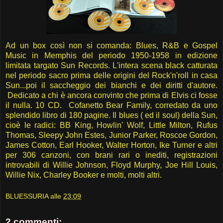
Ad un box così non si comanda: Blues, R&B e Gospel
Music in Memphis del periodo 1950-1958 in edizione
limitata targato Sun Records. L'intera scena black catturata
nel periodo sacro prima delle origini del Rock'n'roll in casa
Sun...poi il saccheggio dei bianchi e dei diritti d'autore.
Dedicato a chi è ancora convinto che prima di Elvis ci fosse
il nulla. 10 CD. Cofanetto Bear Family, corredato da uno
splendido libro di 180 pagine. Il blues ( ed il soul) della Sun,
cioè le radici: BB King, Howlin' Wolf, Little Milton, Rufus
Thomas, Sleepy John Estes, Junior Parker, Roscoe Gordon,
James Cotton, Earl Hooker, Walter Horton, Ike Turner e altri
per 306 canzoni, con brani rari o inediti, registrazioni
introvabili di Willie Johnson, Floyd Murphy, Joe Hill Louis,
Willie Nix, Charley Booker e molti, molti altri.
BLUESSURIA
alle
23:09
2 commenti: