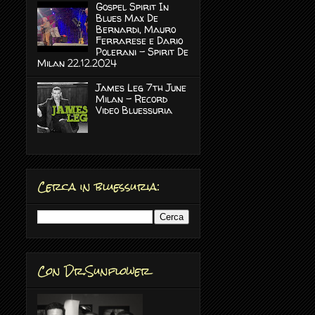
Gospel Spirit In
Blues Max De
Bernardi, Mauro
Ferrarese e Dario
Polerani - Spirit De
Milan 22.12.2024
James Leg 7th June
Milan - Record
Video Bluessuria
Cerca in bluessuria:
Con Dr.Sunflower