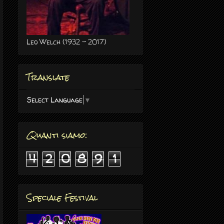
Leo Welch (1932 - 2017)
Translate
Select Language
▼
Quanti siamo:
4
2
0
8
9
1
Speciale Festival