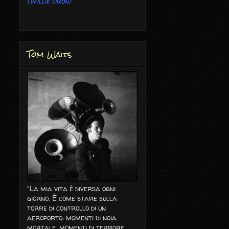
(Willie Dixon)
Tom Waits
"La mia vita è diversa ogni
giorno. È come stare sulla
torre di controllo di un
aeroporto: momenti di noia
mortale, momenti di terrore