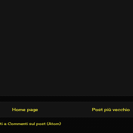
Home page
Post più vecchio
ti a:
Commenti sul post (Atom)