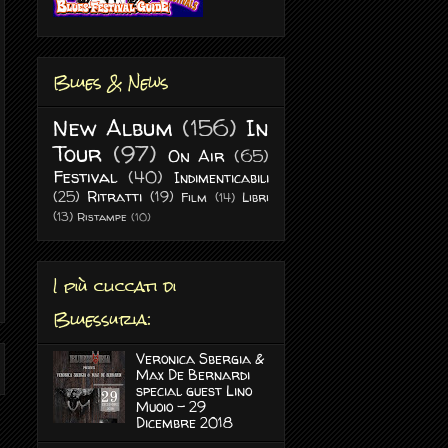
Blues & News
New Album
(156)
In
Tour
(97)
On Air
(65)
Festival
(40)
Indimenticabili
(25)
Ritratti
(19)
Film
(14)
Libri
(13)
Ristampe
(10)
I più cliccati di
Bluessuria:
Veronica Sbergia &
Max De Bernardi
special guest Lino
Muoio - 29
Dicembre 2018