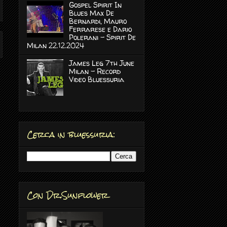
Gospel Spirit In
Blues Max De
Bernardi, Mauro
Ferrarese e Dario
Polerani - Spirit De
Milan 22.12.2024
James Leg 7th June
Milan - Record
Video Bluessuria
Cerca in bluessuria:
Con Dr.Sunflower