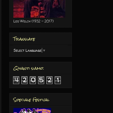
Leo Welch (1932 - 2017)
Translate
Select Language
▼
Quanti siamo:
4
2
0
5
2
1
Speciale Festival