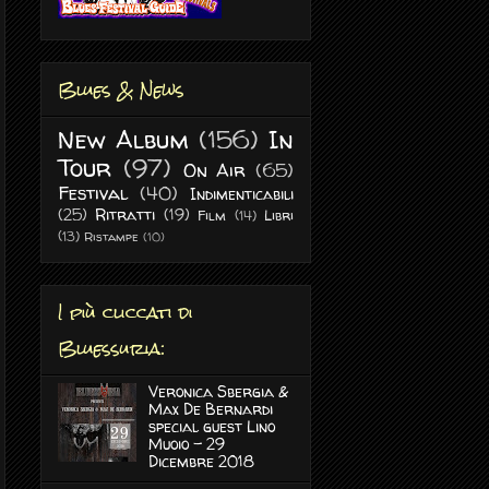
Blues & News
New Album
(156)
In
Tour
(97)
On Air
(65)
Festival
(40)
Indimenticabili
(25)
Ritratti
(19)
Film
(14)
Libri
(13)
Ristampe
(10)
I più cliccati di
Bluessuria:
Veronica Sbergia &
Max De Bernardi
special guest Lino
Muoio - 29
Dicembre 2018