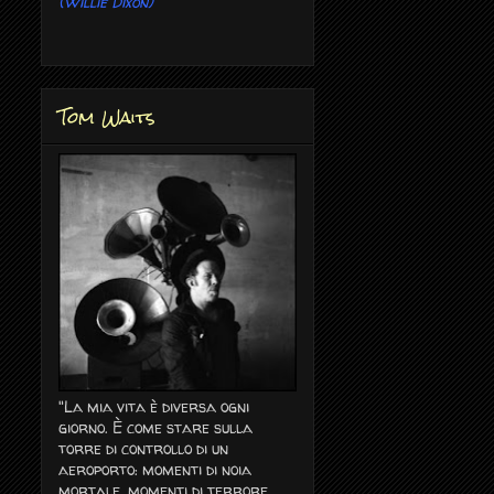
(Willie Dixon)
Tom Waits
"La mia vita è diversa ogni
giorno. È come stare sulla
torre di controllo di un
aeroporto: momenti di noia
mortale, momenti di terrore