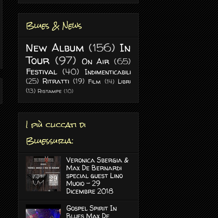
Blues & News
New Album
(156)
In
Tour
(97)
On Air
(65)
Festival
(40)
Indimenticabili
(25)
Ritratti
(19)
Film
(14)
Libri
(13)
Ristampe
(10)
I più cliccati di
Bluessuria:
Veronica Sbergia &
Max De Bernardi
special guest Lino
Muoio - 29
Dicembre 2018
Gospel Spirit In
Blues Max De