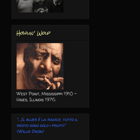
Howlin’ Wolf
West Point, Mississippi 1910 -
Hines, Illinois 1976
"...Il blues è la radice, tutto il
resto sono solo i frutti"
(Willie Dixon)