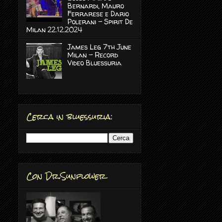
Bernardi, Mauro
Ferrarese e Dario
Polerani - Spirit De
Milan 22.12.2024
James Leg 7th June
Milan - Record
Video Bluessuria
Cerca in bluessuria:
Con Dr.Sunflower