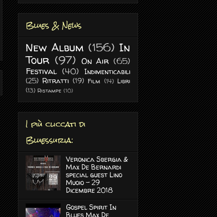
Blues & News
New Album
(156)
In
Tour
(97)
On Air
(65)
Festival
(40)
Indimenticabili
(25)
Ritratti
(19)
Film
(14)
Libri
(13)
Ristampe
(10)
I più cliccati di
Bluessuria:
Veronica Sbergia &
Max De Bernardi
special guest Lino
Muoio - 29
Dicembre 2018
Gospel Spirit In
Blues Max De