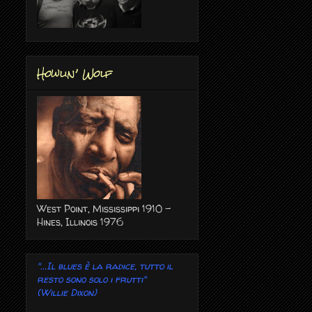
Howlin’ Wolf
West Point, Mississippi 1910 -
Hines, Illinois 1976
"...Il blues è la radice, tutto il
resto sono solo i frutti"
(Willie Dixon)