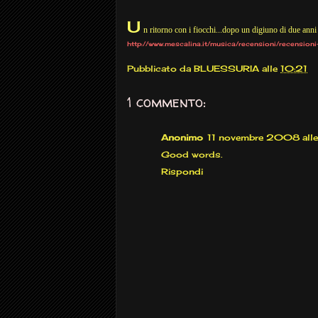
U
n ritorno con i fiocchi...dopo un digiuno di due an
http://www.mescalina.it/musica/recensioni/recension
Pubblicato da
BLUESSURIA
alle
10:21
1 commento:
Anonimo
11 novembre 2008 all
Good words.
Rispondi