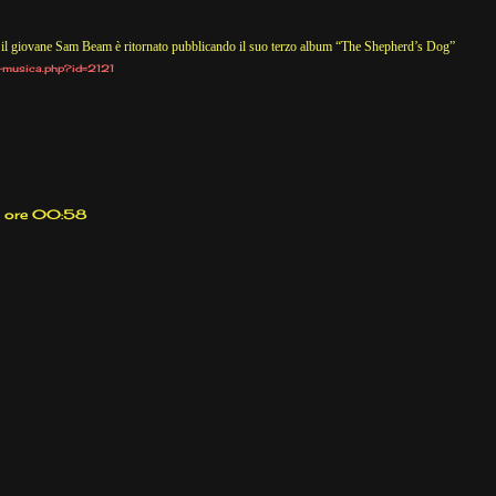
ni il giovane Sam Beam è ritornato pubblicando
il suo terzo album “The Shepherd’s Dog”
i-musica.php?id=2121
e ore 00:58